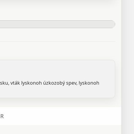
nsku, vták lyskonoh úzkozobý spev, lyskonoh
R