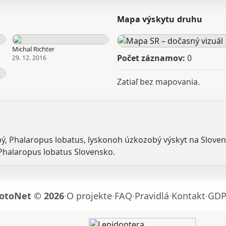
Mapa výskytu druhu
Michal Richter
Počet záznamov:
0
29. 12. 2016
Zatiaľ bez mapovania.
bý, Phalaropus lobatus, lyskonoh úzkozobý výskyt na Slove
Phalaropus lobatus Slovensko.
otoNet © 2026
·
O projekte
·
FAQ
·
Pravidlá
·
Kontakt
·
GDP