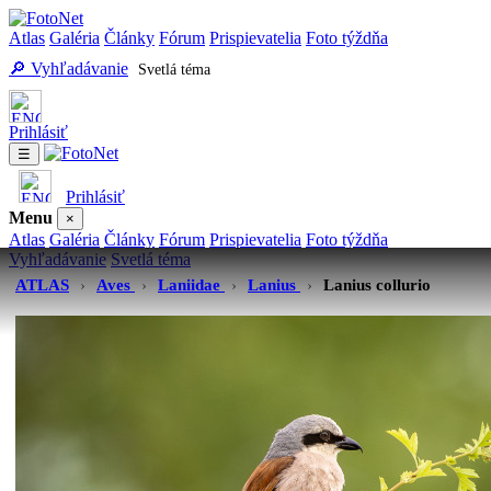
Atlas
Galéria
Články
Fórum
Prispievatelia
Foto týždňa
🔎 Vyhľadávanie
Svetlá téma
Prihlásiť
☰
Prihlásiť
Menu
×
Atlas
Galéria
Články
Fórum
Prispievatelia
Foto týždňa
Vyhľadávanie
Svetlá téma
ATLAS
›
Aves
›
Laniidae
›
Lanius
›
Lanius collurio