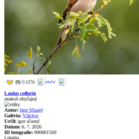
(15)
(5)
zdieľať
Lanius collurio
strakoš obyčajný
Autor:
Igor Sčasný
Galéria:
Vtáctvo
Určil:
igor sčasný
Dátum:
6. 7. 2026
ID fotografie:
900001569
Lokalita