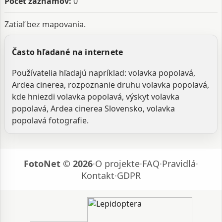
Počet záznamov:
0
Zatiaľ bez mapovania.
Často hľadané na internete
Používatelia hľadajú napríklad: volavka popolavá,
Ardea cinerea, rozpoznanie druhu volavka popolavá,
kde hniezdi volavka popolavá, výskyt volavka
popolavá, Ardea cinerea Slovensko, volavka
popolavá fotografie.
FotoNet © 2026
·
O projekte
·
FAQ
·
Pravidlá
·
Kontakt
·
GDPR