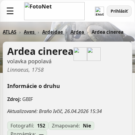
☰
Prihlásiť
ATLAS
›
Aves
›
Ardeidae
›
Ardea
›
Ardea cinerea
Ardea cinerea
volavka popolavá
Linnaeus, 1758
Informácie o druhu
Zdroj:
GBIF
Aktualizované: Braňo Ivčič, 26.04.2026 15:34
Fotografií:
152
Zmapované:
Nie
Poznámka:
—