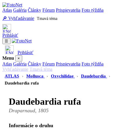
Atlas
Galéria
Články
Fórum
Prispievatelia
Foto týždňa
🔎 Vyhľadávanie
Tmavá téma
Prihlásiť
☰
Prihlásiť
Menu
×
Atlas
Galéria
Články
Fórum
Prispievatelia
Foto týždňa
Vyhľadávanie
Tmavá téma
ATLAS
›
Mollusca
›
Oxychilidae
›
Daudebardia
›
Daudebardia rufa
Daudebardia rufa
Draparnaud, 1805
Informácie o druhu