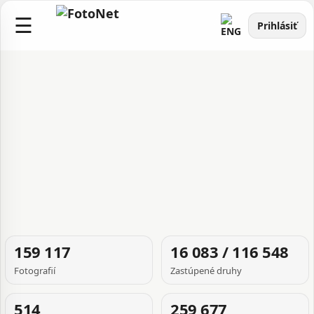
☰
Prihlásiť
FOTOGRAFIA
159 117
16 083 / 116 548
TÝŽDŇA
Fotografií
Zastúpené druhy
514
259 677