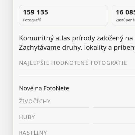
FOTOGRAFIA
159 135
16 08
J
Fotografií
Zastúpené
TÝŽDŇA
Komunitný atlas prírody založený na 
Zachytávame druhy, lokality a príbehy
NAJLEPŠIE HODNOTENÉ FOTOGRAFIE
Nové na FotoNete
ŽIVOČÍCHY
HUBY
RASTLINY