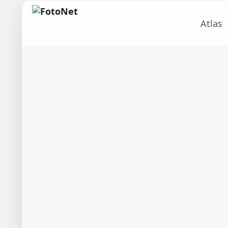
Atlas
um