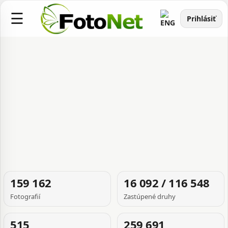
☰
Prihlásiť
FOTOGRAFIA
159 162
16 092 / 116 548
TÝŽDŇA
Fotografií
Zastúpené druhy
515
259 691