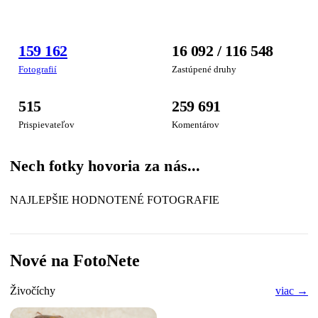
FOTOGRAFIA
159 162
16 092 / 116 548
TÝŽDŇA
Fotografií
Zastúpené druhy
515
259 691
Prispievateľov
Komentárov
Nech fotky hovoria za nás...
NAJLEPŠIE HODNOTENÉ FOTOGRAFIE
Nové na FotoNete
Živočíchy
viac →