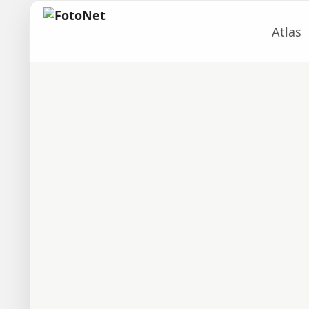
Atlas
um