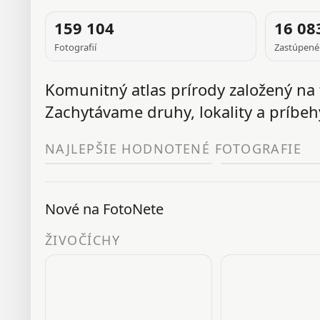
FOTOGRAFIA
159 104
16 08
J
Fotografií
Zastúpené
TÝŽDŇA
Komunitný atlas prírody založený na 
Zachytávame druhy, lokality a príbehy
NAJLEPŠIE HODNOTENÉ FOTOGRAFIE
Nové na FotoNete
ŽIVOČÍCHY